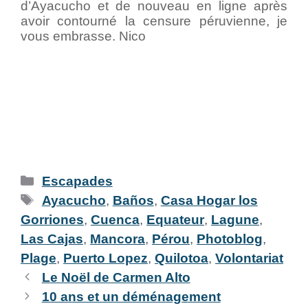
d’Ayacucho et de nouveau en ligne après
avoir contourné la censure péruvienne, je
vous embrasse. Nico
Escapades
Ayacucho
,
Baños
,
Casa Hogar los
Gorriones
,
Cuenca
,
Equateur
,
Lagune
,
Las Cajas
,
Mancora
,
Pérou
,
Photoblog
,
Plage
,
Puerto Lopez
,
Quilotoa
,
Volontariat
Le Noël de Carmen Alto
10 ans et un déménagement