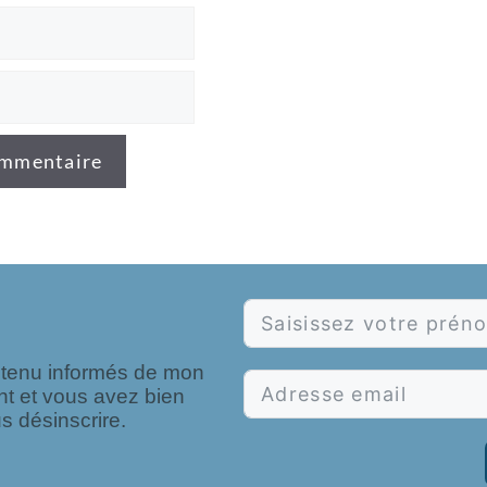
e tenu informés de mon
nt et vous avez bien
s désinscrire.