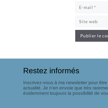
Restez informés
Inscrivez-vous à ma newsletter pour êtr
actualité. Je n’en envoie que très rareme
évidemment toujours la possibilité de vou