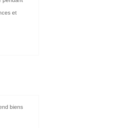
ur pendant
nces et
rend biens