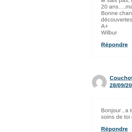
le sais pas,
20 ans….mai
Bonne chanc
découverte
A+
Wilbur
Répondre
Couchot
28/09/20
Bonjour , a 
soins de toi
Répondre