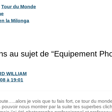
Tour du Monde
,
me
n la Milonga
ons au sujet de “Equipement Ph
D WILLIAM
08 à 19:01
loute…..alors je vois que tu fais fort, ce tour du mond
as pouvoir nous montrer par la suite tes superbes cli