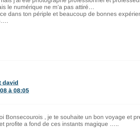
 mais j’ai été photographe professionnel et professe
s le numérique ne m’a pas attiré…
e dans ton périple et beaucoup de bonnes expérie
s….
 david
08 à 08:05
toi Bonsecourois , je te souhaite un bon voyage et p
 et profite a fond de ces instants magique …..