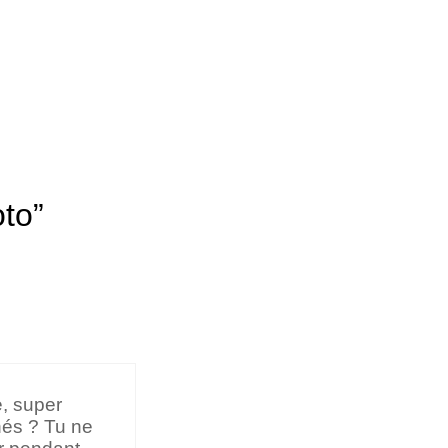
oto”
e, super
chés ? Tu ne