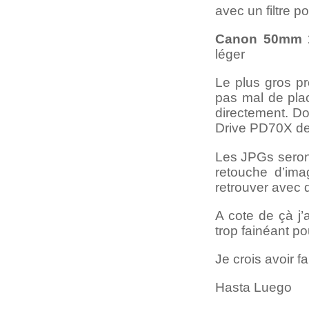
avec un filtre 
Canon 50mm 1
léger
Le plus gros p
pas mal de plac
directement. Do
Drive PD70X de 
Les JPGs seron
retouche d’ima
retrouver avec 
A cote de çà j’
trop fainéant pou
Je crois avoir fai
Hasta Luego