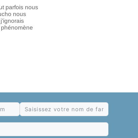
ut parfois nous
cucho nous
’ignorais
 ce phénomène