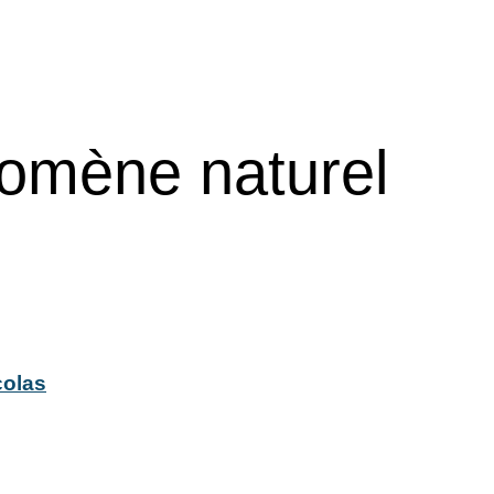
omène naturel
colas