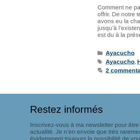
Comment ne pas 
offrir. De notr
avons eu la cha
jusqu’à l’exist
est du à la pré
Ayacucho
Ayacucho
,
2 commenta
Restez informés
Inscrivez-vous à ma newsletter pour êtr
actualité. Je n’en envoie que très rareme
évidemment toujours la possibilité de vou