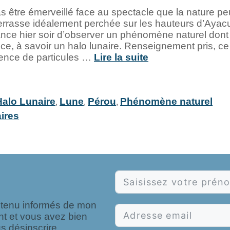
être émerveillé face au spectacle que la nature pe
e terrasse idéalement perchée sur les hauteurs d’Aya
nce hier soir d’observer un phénomène naturel dont j
ence, à savoir un halo lunaire. Renseignement pris,
sence de particules …
Lire la suite
Halo Lunaire
Lune
Pérou
Phénomène naturel
,
,
,
ires
e tenu informés de mon
nt et vous avez bien
s désinscrire.