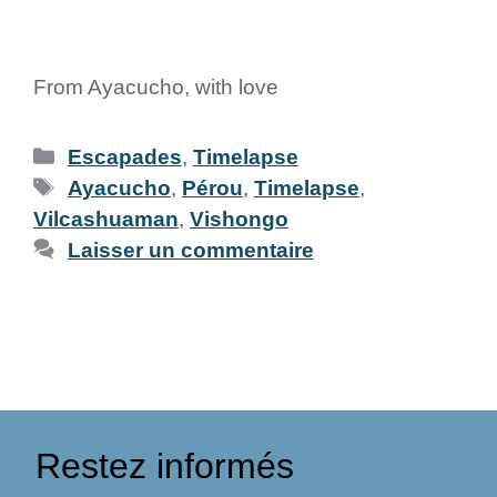
From Ayacucho, with love
Escapades
,
Timelapse
Ayacucho
,
Pérou
,
Timelapse
,
Vilcashuaman
,
Vishongo
Laisser un commentaire
Restez informés