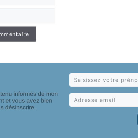
e tenu informés de mon
nt et vous avez bien
s désinscrire.