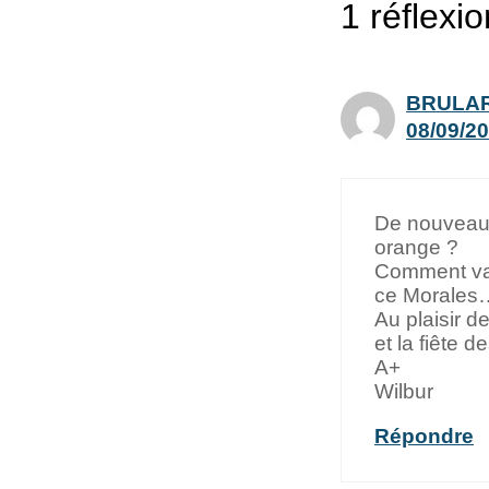
1 réflexi
BRULAR
08/09/20
De nouveau 
orange ?
Comment vas
ce Morales…
Au plaisir d
et la fiête d
A+
Wilbur
Répondre