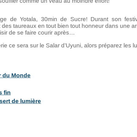
 souffler comme un veau au moindre effort!
llage de Yotala, 30min de Sucre! Durant son festi
 des taureaux en tout bien tout honneur dans une a
aisir de se faire courir après…
ie ce sera sur le Salar d’Uyuni, alors préparez les lu
r du Monde
 fin
sert de lumière