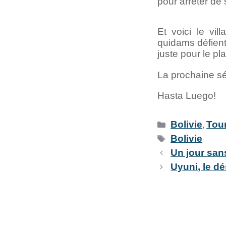
pour arrêter de
Et voici le vi
quidams défient
juste pour le pl
La prochaine sér
Hasta Luego!
Bolivie
Tou
,
Bolivie
Un jour sans
Uyuni, le dé