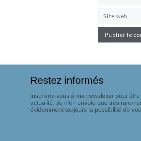
Restez informés
Inscrivez-vous à ma newsletter pour êtr
actualité. Je n’en envoie que très rareme
évidemment toujours la possibilité de vou