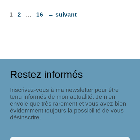
1
2
…
16
→
suivant
Restez informés
Inscrivez-vous à ma newsletter pour être
tenu informés de mon actualité. Je n’en
envoie que très rarement et vous avez bien
évidemment toujours la possibilité de vous
désinscrire.